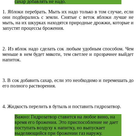
сахар добавлять не надо.
1. Яблоки перебрать. Мыть их надо только в том случае, если
они подбирались с земли. Снятые с веток яблоки лучше не
мыть, на их шкурках находятся природные дрожжи, которые и
запустят процессы брожения.
2. Из яблок надо сделать сок любым удобным способом. Чем
меньше в нем будет мякоти, тем светлее и прозрачнее выйдет
напиток.
3. В сок добавить сахар, если это необходимо и перемешать до
его полного растворения.
4. Жидкость перелить в бутыль и поставить гидрозатвор.
Важно: Гидрозатвор ставится на любое вино, на
время его брожения. Это приспособление не дает
поступать воздуху к напитку, но выпускает
выделяющийся при брожении газ наружу.