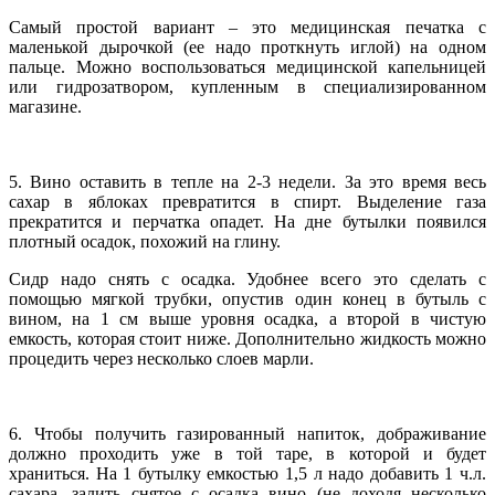
Самый простой вариант – это медицинская печатка с
маленькой дырочкой (ее надо проткнуть иглой) на одном
пальце. Можно воспользоваться медицинской капельницей
или гидрозатвором, купленным в специализированном
магазине.
5. Вино оставить в тепле на 2-3 недели. За это время весь
сахар в яблоках превратится в спирт. Выделение газа
прекратится и перчатка опадет. На дне бутылки появился
плотный осадок, похожий на глину.
Сидр надо снять с осадка. Удобнее всего это сделать с
помощью мягкой трубки, опустив один конец в бутыль с
вином, на 1 см выше уровня осадка, а второй в чистую
емкость, которая стоит ниже. Дополнительно жидкость можно
процедить через несколько слоев марли.
6. Чтобы получить газированный напиток, дображивание
должно проходить уже в той таре, в которой и будет
храниться. На 1 бутылку емкостью 1,5 л надо добавить 1 ч.л.
сахара, залить снятое с осадка вино (не доходя несколько