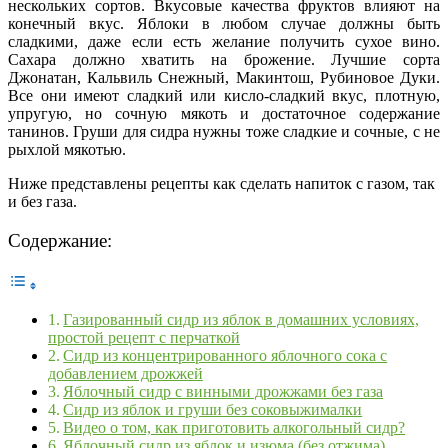
нескольких сортов. Вкусовые качества фруктов влияют на
конечный вкус. Яблоки в любом случае должны быть
сладкими, даже если есть желание получить сухое вино.
Сахара должно хватить на брожение. Лучшие сорта
Джонатан, Кальвиль Снежный, Макинтош, Рубиновое Дуки.
Все они имеют сладкий или кисло-сладкий вкус, плотную,
упругую, но сочную мякоть и достаточное содержание
танинов. Груши для сидра нужны тоже сладкие и сочные, с не
рыхлой мякотью.
Ниже представлены рецепты как сделать напиток с газом, так
и без газа.
Содержание:
Газированный сидр из яблок в домашних условиях,
простой рецепт с перчаткой
Сидр из концентрированного яблочного сока с
добавлением дрожжей
Яблочный сидр с винными дрожжами без газа
Сидр из яблок и груши без соковыжималки
Видео о том, как приготовить алкогольный сидр?
Яблочный сидр из яблок и изюма (без отжима)