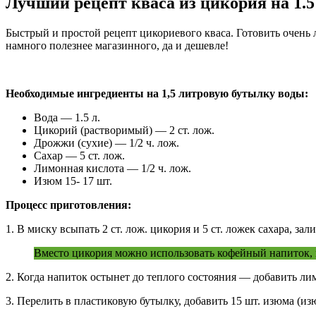
Лучший рецепт кваса из цикория на 1.5
Быстрый и простой рецепт цикориевого кваса. Готовить очень 
намного полезнее магазинного, да и дешевле!
Необходимые ингредиенты на 1,5 литровую бутылку воды:
Вода — 1.5 л.
Цикорий (растворимый) — 2 ст. лож.
Дрожжи (сухие) — 1/2 ч. лож.
Сахар — 5 ст. лож.
Лимонная кислота — 1/2 ч. лож.
Изюм 15- 17 шт.
Процесс приготовления:
1. В миску всыпать 2 ст. лож. цикория и 5 ст. ложек сахара, зал
Вместо цикория можно использовать кофейный напиток, н
2. Когда напиток остынет до теплого состояния — добавить л
3. Перелить в пластиковую бутылку, добавить 15 шт. изюма (изю