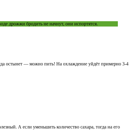
оде дрожжи бродить не начнут, они испортятся.
когда остынет — можно пить! На охлаждение уйдёт примерно 3-4
лезный. А если уменьшить количество сахара, тогда на его