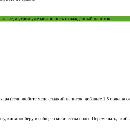
ак легче, а утром уже можно пить охлаждённый напиток.
ара (если любите мене сладкий напиток, добавьте 1.5 стакана са
ту, кипяток беру из общего количества воды. Перемешать, чтобы