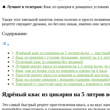
🔥 Лучшее в телеграм:
Квас из цикория в домашних условиях 
Также этот хмельной напиток очень полезен и просто незамени
рецепте смущают дрожжи, но без них никак, именно они запуск
Содержание:
Ядрёный квас из цикория на 5 литров воды — быстрый
Квас из цикория с сухими дрожжами, рецепт на 3-х ли
Полезный квас из цикория без дрожжей
Лучший рецепт кваса из цикория на 1.5 литра воды (в 
Квас, как из бочки ссср из цикория и изюма (за 4 часа)
Простой рецепт кваса из цикория и лимонной кислоты 
Квас на основе цикория с живыми (сырыми дрожжами)
Хмельной (с градусом) квас из цикория с изюмом в до
Ядрёный квас из цикория на 5 литров 
Это самый быстрый рецепт приготовления кваса, а на вкус нап
попробуйте приготовить и газированные напитки вы больше по