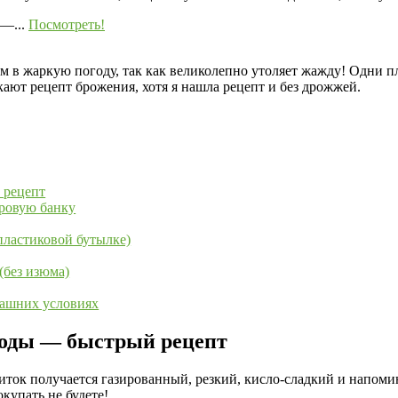
—...
Посмотреть!
м в жаркую погоду, так как великолепно утоляет жажду! Одни п
ают рецепт брожения, хотя я нашла рецепт и без дрожжей.
 рецепт
тровую банку
пластиковой бутылке)
(без изюма)
машних условиях
воды — быстрый рецепт
иток получается газированный, резкий, кисло-сладкий и напомин
купать не будете!