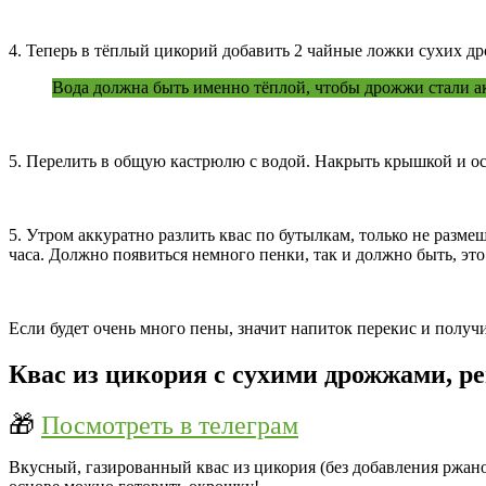
4. Теперь в тёплый цикорий добавить 2 чайные ложки сухих д
Вода должна быть именно тёплой, чтобы дрожжи стали ак
5. Перелить в общую кастрюлю с водой. Накрыть крышкой и ос
5. Утром аккуратно разлить квас по бутылкам, только не разм
часа. Должно появиться немного пенки, так и должно быть, это
Если будет очень много пены, значит напиток перекис и получ
Квас из цикория с сухими дрожжами, ре
🎁
Посмотреть в телеграм
Вкусный, газированный квас из цикория (без добавления ржаног