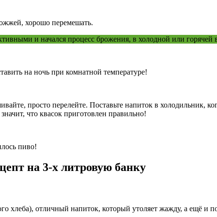
рожжей, хорошо перемешать.
тивными и начался процесс брожения, в холодной или горячей в
тавить на ночь при комнатной температуре!
ешивайте, просто перелейте. Поставьте напиток в холодильник, 
 значит, что квасок приготовлен правильно!
илось пиво!
цепт на 3-х литровую банку
о хлеба), отличный напиток, который утоляет жажду, а ещё и по