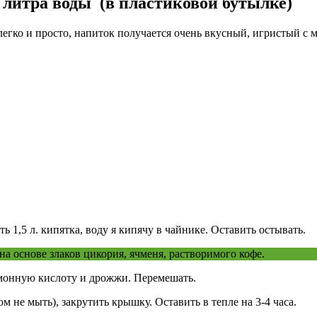
 литра воды (в пластиковой бутылке)
легко и просто, напиток получается очень вкусный, игристый с
ить 1,5 л. кипятка, воду я кипячу в чайнике. Оставить остывать.
а основе злаков цикория, ячменя, растворимого кофе.
имонную кислоту и дрожжи. Перемешать.
м не мыть), закрутить крышку. Оставить в тепле на 3-4 часа.