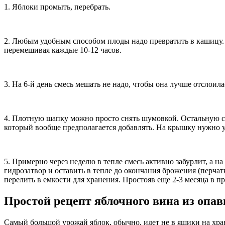
1. Яблоки промыть, перебрать.
2. Любым удобным способом плоды надо превратить в кашицу.
перемешивая каждые 10-12 часов.
3. На 6-й день смесь мешать не надо, чтобы она лучше отслоила
4. Плотную шапку можно просто снять шумовкой. Остальную сме
который вообще предполагается добавлять. На крышку нужно у
5. Примерно через неделю в тепле смесь активно забурлит, а н
гидрозатвор и оставить в тепле до окончания брожения (перчат
перелить в емкости для хранения. Простояв еще 2-3 месяца в п
Простой рецепт яблочного вина из опав
Самый большой урожай яблок, обычно, идет не в ящики на хран