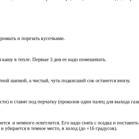
Промыть и порезать кусочками.
кашу в тепле. Первые 3 дня ее надо помешивать.
отной шапкой, а чистый, чуть подкисший сок останется внизу.
ости) и ставят под перчатку (проколов один палец для выхода газ
лоится и немного осветлится. Его надо снять с осадка и поставит
 и убирается в темное место, в холод (до +16 градусов).