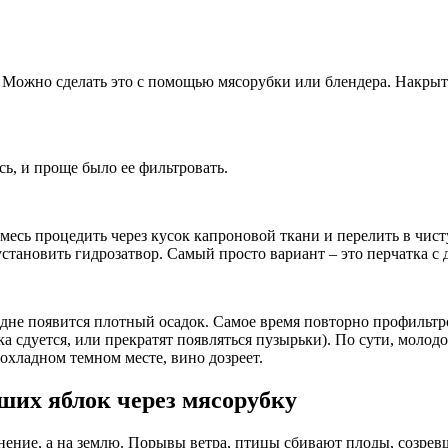
 Можно сделать это с помощью мясорубки или блендера. Накрыт
сь, и проще было ее фильтровать.
сь процедить через кусок капроновой ткани и перелить в чисту
становить гидрозатвор. Самый просто вариант – это перчатка с
а дне появится плотный осадок. Самое время повторно профильтр
ка сдуется, или прекратят появляться пузырьки). По сути, молод
рохладном темном месте, вино дозреет.
ших яблок через мясорубку
ение, а на землю. Порывы ветра, птицы сбивают плоды, созревш