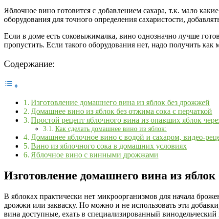
Яблочное вино готовится с добавлением сахара, т.к. мало каки
оборудования для точного определения сахаристости, добавлять
Если в доме есть соковыжималка, вино однозначно лучше готов
пропустить. Если такого оборудования нет, надо получить как 
Содержание:
Изготовление домашнего вина из яблок без дрожжей
Домашнее вино из яблок без отжима сока c перчаткой
Простой рецепт яблочного вина из опавших яблок чере
Как сделать домашнее вино из яблок:
Домашнее яблочное вино с водой и сахаром, видео-рец
Вино из яблочного сока в домашних условиях
Яблочное вино с винными дрожжами
Изготовление домашнего вина из яблок
В яблоках практически нет микроорганизмов для начала броже
дрожжи или закваску. Но можно и не использовать эти добавки
вина доступные, ехать в специализированный винодельческий 