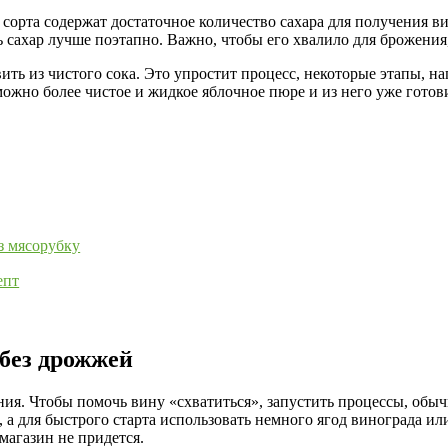
е сорта содержат достаточное количество сахара для получения 
 сахар лучше поэтапно. Важно, чтобы его хвалило для брожения,
ить из чистого сока. Это упростит процесс, некоторые этапы, 
можно более чистое и жидкое яблочное пюре и из него уже готов
з мясорубку
епт
 без дрожжей
ния. Чтобы помочь вину «схватиться», запустить процессы, об
, а для быстрого старта использовать немного ягод винограда и
магазин не придется.