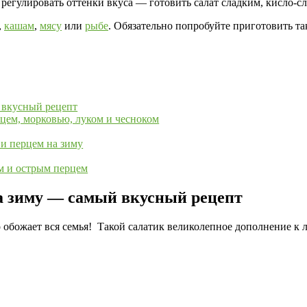
регулировать оттенки вкуса — готовить салат сладким, кисло-с
,
кашам
,
мясу
или
рыбе
. Обязательно попробуйте приготовить та
 вкусный рецепт
рцем, морковью, луком и чесноком
 и перцем на зиму
м и острым перцем
а зиму — самый вкусный рецепт
го обожает вся семья! Такой салатик великолепное дополнение 