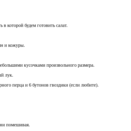
ь в которой будем готовить салат.
ян и кожуры.
 небольшими кусочками произвольного размера.
ый лук.
рного перца и 6 бутонов гвоздики (если любите).
ени помешивая.