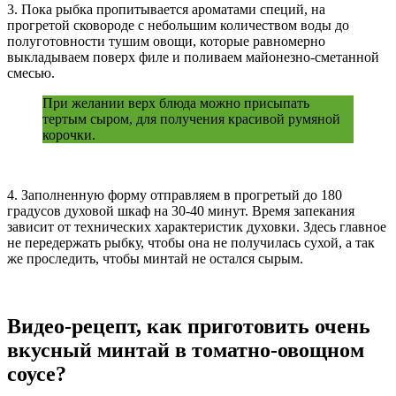
3. Пока рыбка пропитывается ароматами специй, на
прогретой сковороде с небольшим количеством воды до
полуготовности тушим овощи, которые равномерно
выкладываем поверх филе и поливаем майонезно-сметанной
смесью.
При желании верх блюда можно присыпать
тертым сыром, для получения красивой румяной
корочки.
4. Заполненную форму отправляем в прогретый до 180
градусов духовой шкаф на 30-40 минут. Время запекания
зависит от технических характеристик духовки. Здесь главное
не передержать рыбку, чтобы она не получилась сухой, а так
же проследить, чтобы минтай не остался сырым.
Видео-рецепт, как приготовить очень
вкусный минтай в томатно-овощном
соусе?