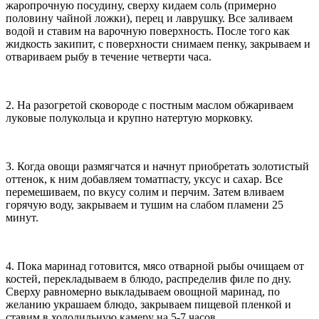
жаропрочную посудину, сверху кидаем соль (примерно
половину чайной ложки), перец и лаврушку. Все заливаем
водой и ставим на варочную поверхность. После того как
жидкость закипит, с поверхности снимаем пенку, закрываем и
отвариваем рыбу в течение четверти часа.
2. На разогретой сковороде с постным маслом обжариваем
луковые полукольца и крупно натертую морковку.
3. Когда овощи размягчатся и начнут приобретать золотистый
оттенок, к ним добавляем томатпасту, уксус и сахар. Все
перемешиваем, по вкусу солим и перчим. Затем вливаем
горячую воду, закрываем и тушим на слабом пламени 25
минут.
4. Пока маринад готовится, мясо отварной рыбы очищаем от
костей, перекладываем в блюдо, распределив филе по дну.
Сверху равномерно выкладываем овощной маринад, по
желанию украшаем блюдо, закрываем пищевой пленкой и
ставим в холодильную камеру на 5-7 часов.