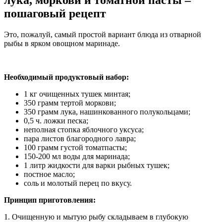
лука, моркови и томатной пасты –
пошаговый рецепт
Это, пожалуй, самый простой вариант блюда из отварной
рыбы в ярком овощном маринаде.
Необходимый продуктовый набор:
1 кг очищенных тушек минтая;
350 грамм тертой моркови;
350 грамм лука, нашинкованного полукольцами;
0,5 ч. ложки песка;
неполная стопка яблочного уксуса;
пара листов благородного лавра;
100 грамм густой томатпасты;
150-200 мл воды для маринада;
1 литр жидкости для варки рыбных тушек;
постное масло;
соль и молотый перец по вкусу.
Принцип приготовления:
1. Очищенную и мытую рыбу складываем в глубокую