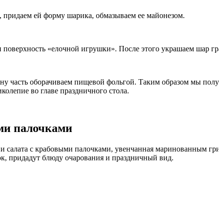
 придаем ей форму шарика, обмазываем ее майонезом.
и поверхность «елочной игрушки». После этого украшаем шар г
одну часть оборачиваем пищевой фольгой. Таким образом мы пол
иколепие во главе праздничного стола.
ми палочками
ца и салата с крабовыми палочками, увенчанная маринованным г
к, придадут блюду очарования и праздничный вид.