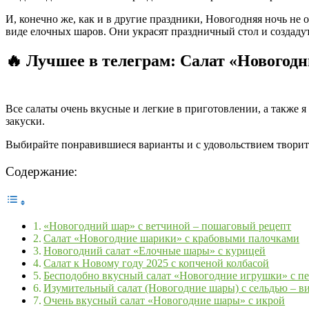
И, конечно же, как и в другие праздники, Новогодняя ночь не 
виде елочных шаров. Они украсят праздничный стол и создаду
🔥 Лучшее в телеграм:
Салат «Новогодни
Все салаты очень вкусные и легкие в приготовлении, а также 
закуски.
Выбирайте понравившиеся варианты и с удовольствием творит
Содержание:
«Новогодний шар» с ветчиной – пошаговый рецепт
Салат «Новогодние шарики» с крабовыми палочками
Новогодний салат «Елочные шары» с курицей
Салат к Новому году 2025 с копченой колбасой
Бесподобно вкусный салат «Новогодние игрушки» с п
Изумительный салат (Новогодние шары) с сельдью – в
Очень вкусный салат «Новогодние шары» с икрой