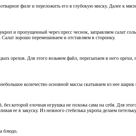
 отварное филе и переложить его в глубокую миску. Далее к мя
укроп и пропущенный через пресс чеснок, заправляем салат сол
 Салат хорошо перемешиваем и отставляем в сторонку.
ецких орехов. Для этого возьмем файл, пересыпаем в него орех
м небольшое количество основной массы скатываем из нее шарик 
 без которой елочная игрушка не похожа сама на себя. Для этого
ивая ее в закуску. Из нежного стебелька укропа делаем петельку,
а блюдо.