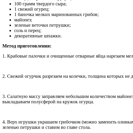
100 грамм твердого сыра;
1 свежий огурец;
1 баночка мелких маринованных грибов;
майонез;
зеленые веточки петрушки;
соль и перец;
декоративные шпажки.
Метод приготовления:
1. Крабовые палочки и очищенные отварные яйца нарезаем мелк
2. Свежий огурчик разрезаем на колечки, толщина которых не 
3. Салатную массу заправляем небольшим количеством майонеза
выкладываем полусферой на кружок огурца.
4. Верх игрушки украшаем грибочком (можно заменить оливкам
зеленью петрушки и ставим во главе стола.