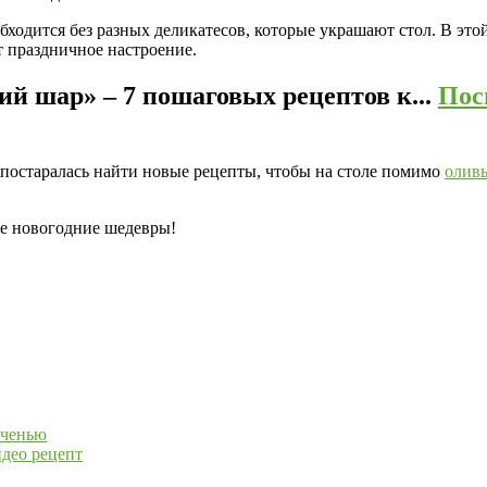
обходится без разных деликатесов, которые украшают стол. В это
т праздничное настроение.
й шар» – 7 пошаговых рецептов к...
Пос
я постаралась найти новые рецепты, чтобы на столе помимо
олив
е новогодние шедевры!
еченью
идео рецепт