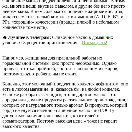
Сливочное масло продукт полезный и необходимый. К тому
же, многие вещи вкуснее с маслом, а другие без него просто
невозможны. В нем содержатся полезные жирные кислоты,
микроэлементы, целый комплекс витаминов (А, D, Е, В2, и
РР), «хороший» холестерин (правда, плохой в небольшом
количестве тоже есть).
🔥 Лучшее в телеграм:
Сливочное масло в домашних
условиях: 8 рецептов приготовления...
Посмотреть!
Например, женщинам для правильной работы их
гормональной системы, оно просто необходимо. Однако
продукт этот калорийный, состоит в основном из жиров,
поэтому злоупотреблять им не стоит.
Конечно, этот молочный продукт не является дефицитом, оно
есть в любом магазине, и, казалось бы, на любой кошелек.
Если же разобраться, увидим, что недорогое масло – это
спреды или другие продукты растительного происхождения, в
которых от натурального только аромат. В продукте, который
гордо именуется именно «сливочное масло» по ГОСТу
допустимо наличие консервантов, красителей и
ароматизаторов. Поэтому высокая цена – тоже не гарант
высокого качества.