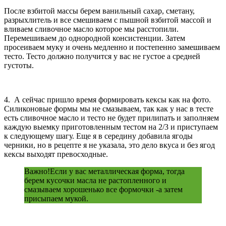
После взбитой массы берем ванильный сахар, сметану,
разрыхлитель и все смешиваем с пышной взбитой массой и
вливаем сливочное масло которое мы расстопили.
Перемешиваем до однородной консистенции. Затем
просеиваем муку и очень медленно и постепенно замешиваем
тесто. Тесто должно получится у вас не густое а средней
густоты.
4. А сейчас пришло время формировать кексы как на фото.
Силиконовые формы мы не смазываем, так как у нас в тесте
есть сливочное масло и тесто не будет прилипать и заполняем
каждую выемку приготовленным тестом на 2/3 и приступаем
к следующему шагу. Еще я в середину добавила ягоды
черники, но в рецепте я не указала, это дело вкуса и без ягод
кексы выходят превосходные.
Важно!Если у вас металлическая форма, тогда
берем кусочки масла не растопленного и
смазываем хорошенько все формочки -а затем
присыпаем мукой.