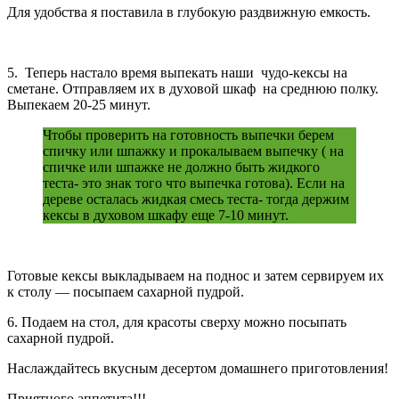
Для удобства я поставила в глубокую раздвижную емкость.
5. Теперь настало время выпекать наши чудо-кексы на
сметане. Отправляем их в духовой шкаф на среднюю полку.
Выпекаем 20-25 минут.
Чтобы проверить на готовность выпечки берем
спичку или шпажку и прокалываем выпечку ( на
спичке или шпажке не должно быть жидкого
теста- это знак того что выпечка готова). Если на
дереве осталась жидкая смесь теста- тогда держим
кексы в духовом шкафу еще 7-10 минут.
Готовые кексы выкладываем на поднос и затем сервируем их
к столу — посыпаем сахарной пудрой.
6. Подаем на стол, для красоты сверху можно посыпать
сахарной пудрой.
Наслаждайтесь вкусным десертом домашнего приготовления!
Приятного аппетита!!!