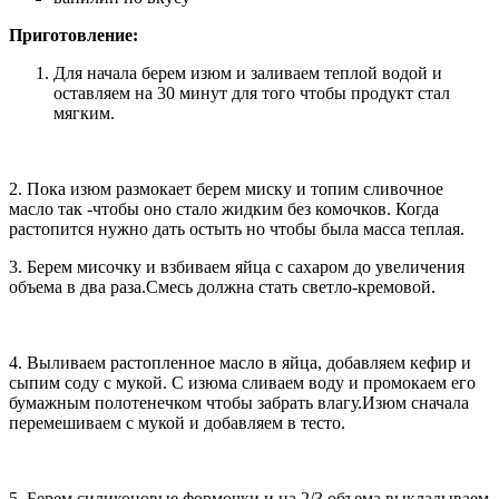
Приготовление:
Для начала берем изюм и заливаем теплой водой и
оставляем на 30 минут для того чтобы продукт стал
мягким.
2. Пока изюм размокает берем миску и топим сливочное
масло так -чтобы оно стало жидким без комочков. Когда
растопится нужно дать остыть но чтобы была масса теплая.
3. Берем мисочку и взбиваем яйца с сахаром до увеличения
объема в два раза.Смесь должна стать светло-кремовой.
4. Выливаем растопленное масло в яйца, добавляем кефир и
сыпим соду с мукой. С изюма сливаем воду и промокаем его
бумажным полотенечком чтобы забрать влагу.Изюм сначала
перемешиваем с мукой и добавляем в тесто.
5. Берем силиконовые формочки и на 2/3 объема выкладываем