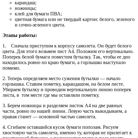
карандаш;
ножницы;
клей для бумаги ПВА;
цветная бумага или не твердый картон: белого, зеленого
и сочно-зеленого цвета.
Этапы работы:
1. Сначала приступим к корпусу самолета. Он будет белого
цвета. Для этого возьмем лист А4. Положим его вертикально.
Поперек белой бумаги поместим бутылку. Так, чтобы ее дно
находилось ровно по краю бумаги, а горлышко выступало
помимо.
2. Теперь определяем место сужения бутылки — начало
горлышка. Ставим пометку, карандашом, на белом листе.
Убираем бутылку и проводим вертикальную линию поперек
листа, в том месте где мы оставляли пометку.
3. Берем ножницы и разделяем листок А4 на две равных
части, ровно по нашей линии. Левую часть выкидываем, а
правая станет — основной частью самолета.
4. Сгибаем оставшийся кусок бумаги пополам. Рисуем
хвостовую часть самолета, именно ту, которая не прилегает к