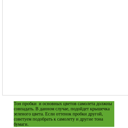
Тон пробки и основных цветов самолета должны
совпадать. В данном случае, подойдет крышечка
зеленого цвета. Если оттенок пробки другой,
советуем подобрать к самолету и другие тона
бумаги.