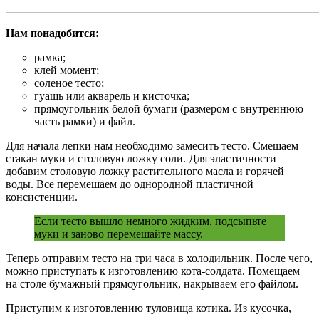
Нам понадобится:
рамка;
клей момент;
соленое тесто;
гуашь или акварель и кисточка;
прямоугольник белой бумаги (размером с внутреннюю
часть рамки) и файл.
Для начала лепки нам необходимо замесить тесто. Смешаем
стакан муки и столовую ложку соли. Для эластичности
добавим столовую ложку растительного масла и горячей
воды. Все перемешаем до однородной пластичной
консистенции.
Если тесто вышло немного жидким, подсыпьте
муки и заново перемешайте массу.
Теперь отправим тесто на три часа в холодильник. После чего,
можно приступать к изготовлению кота-солдата. Помещаем
на столе бумажный прямоугольник, накрываем его файлом.
Приступим к изготовлению туловища котика. Из кусочка,