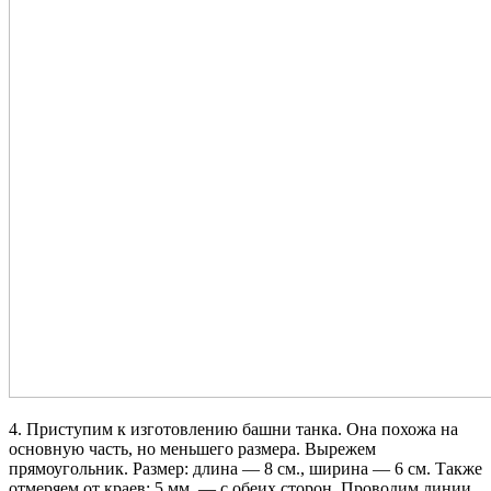
4. Приступим к изготовлению башни танка. Она похожа на
основную часть, но меньшего размера. Вырежем
прямоугольник. Размер: длина — 8 см., ширина — 6 см. Также
отмеряем от краев: 5 мм. — с обеих сторон. Проводим линии.