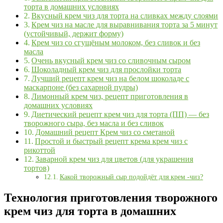
торта в домашних условиях
Вкусный крем чиз для торта на сливках между слоями
Крем чиз на масле для выравнивания торта за 5 минут
(устойчивый, держит форму)
Крем чиз со сгущёным молоком, без сливок и без
масла
Очень вкусный крем чиз со сливочным сыром
Шоколадный крем чиз для прослойки торта
Лучший рецепт крем чиз на белом шоколаде с
маскарпоне (без сахарной пудры)
Лимонный крем чиз, рецепт приготовления в
домашних условиях
Диетический рецепт крем чиз для торта (ПП) — без
творожного сыра, без масла и без сливок
Домашний рецепт Крем чиз со сметаной
Простой и быстрый рецепт крема крем чиз с
рикоттой
Заварной крем чиз для цветов (для украшения
тортов)
Какой творожный сыр подойдёт для крем -чиз?
Технология приготовления творожного
крем чиз для торта в домашних