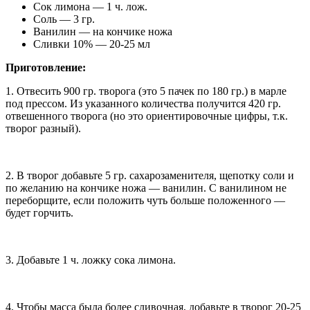
Сок лимона — 1 ч. лож.
Соль — 3 гр.
Ванилин — на кончике ножа
Сливки 10% — 20-25 мл
Приготовление:
1. Отвесить 900 гр. творога (это 5 пачек по 180 гр.) в марле
под прессом. Из указанного количества получится 420 гр.
отвешенного творога (но это ориентировочные цифры, т.к.
творог разный).
2. В творог добавьте 5 гр. сахарозаменителя, щепотку соли и
по желанию на кончике ножа — ванилин. С ванилином не
переборщите, если положить чуть больше положенного —
будет горчить.
3. Добавьте 1 ч. ложку сока лимона.
4. Чтобы масса была более сливочная, добавьте в творог 20-25