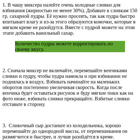
1. В чашу миксера налейте очень холодные сливки для
взбивания (жирностью не менее 30%). Добавьте к сливкам 150
гр. сахарной пудры. Её нужно просеять, так как пудра быстро
впитывает влагу и из-за этого образуются комочки, которые в
мягком креме не разойдутся. Вместе с пудрой можете на этом
этапе добавить ванильный сахар.
Количество пудры можете корректировать по
своему вкусу.
2. Сначала миксер не включайте, перемешайте венчиками
сливки и пудру, чтобы пудра намокла и при взбивании не
поднялась в воздух. Взбивать начинайте на маленьких
оборотов постепенно увеличивая скорость. Когда после
венчика будет оставаться рисунок и буду мягкие пики как на
фото ниже, взбивать сливки прекращайте. Взбитые сливки
отставьте в сторону.
3. Сливочный сыр достаньте из холодильника, хорошо
перемешайте до однородной массы, от перемешивания он
размягчится и быстрее, и лучше разойдётся в креме.