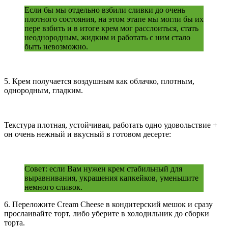
Если бы мы отдельно взбили сливки до очень
плотного состояния, на этом этапе мы могли бы их
пере взбить и в итоге крем мог расслоиться, стать
неоднородным, жидким и работать с ним стало
быть невозможно.
5. Крем получается воздушным как облачко, плотным,
однородным, гладким.
Текстура плотная, устойчивая, работать одно удовольствие +
он очень нежный и вкусный в готовом десерте:
Совет: если Вам нужен крем стабильный для
выравнивания, украшения капкейков, уменьшите
немного сливок.
6. Переложите Сream Сheese в кондитерский мешок и сразу
прослаивайте торт, либо уберите в холодильник до сборки
торта.