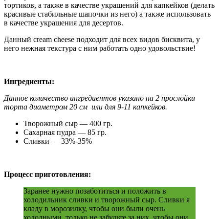
тортиков, а также в качестве украшений для капкейков (делать
красивые стабильные шапочки из него) а также использовать
в качестве украшения для десертов.
Данный cream cheese подходит для всех видов бисквита, у
него нежная текстура с ним работать одно удовольствие!
Ингредиенты:
Данное количество ингредиентов указано на 2 прослойки
торта диаметром 20 см или для 9-11 капкейков.
Творожный сыр — 400 гр.
Сахарная пудра — 85 гр.
Сливки — 33%-35%
Процесс приготовления:
Заранее нужно позаботиться и положить в
холодильник сливки и творожный сыр. Сливки я
кладу в морозилку, чтобы они были очень
холодными, только не забудьте за них, чтобы они