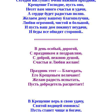
Сегодня наступает очень важный праздник,
Крещение Господне, пусть оно,
Несет вам много счастья и удачи,
А сердце будет радостью полно.
Желаем дому вашему благополучия,
Любви огромной, чистой и большой,
И пусть ваш дом покинут неудачи,
И беды все обходят стороной..
**********************
В день особый, дорогой,
С праздником я поздравляю,
С доброй, нежною душой,
Счастья и Любви желаю!
Праздник этот — Благодать,
Его Крещеньем величают!
Желаю радость испытать,
Пусть добродетель расцветает!
В Крещение верь в свою удачу,
Святой водицей омовись!
Пусть станет чище и богаче,