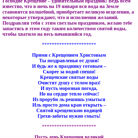
Господне Крещение – удивительный праздник! Ведь всем
известно, что в ночь на 19 января вся вода на Земле
становится волшебной, приобретает великую исцеления, а
некоторые утверждают, что и исполнения желаний.
Поздравляя тебя с этим светлым праздником, желаю тебе
запастись в этом году таким количеством святой воды,
чтобы хватило на весь начавшийся год.
**********************
Прими с Крещением Христовым
Ты поздравленья от души!
И будь же к празднику готовым –
Скорее за водой спеши!
Крещенские святые воды
Очистят душу с телом враз!
И пусть морозная погода,
Но на сердце тепло сейчас!
Из проруби ль решишь умыться
Иль просто дома кран открыть –
Святой крещенскою водицей
Грехи-заботы нужно смыть!
**********************
Пусть день Крещения великий