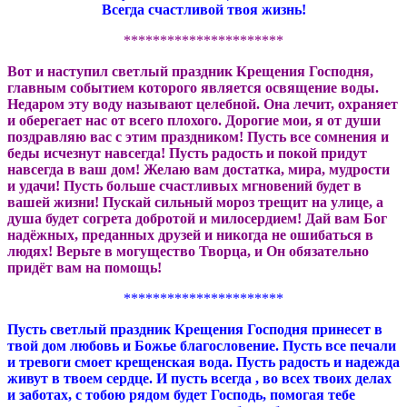
Всегда счастливой твоя жизнь!
**********************
Вот и наступил светлый праздник Крещения Господня,
главным событием которого является освящение воды.
Недаром эту воду называют целебной. Она лечит, охраняет
и оберегает нас от всего плохого. Дорогие мои, я от души
поздравляю вас с этим праздником! Пусть все сомнения и
беды исчезнут навсегда! Пусть радость и покой придут
навсегда в ваш дом! Желаю вам достатка, мира, мудрости
и удачи! Пусть больше счастливых мгновений будет в
вашей жизни! Пускай сильный мороз трещит на улице, а
душа будет согрета добротой и милосердием! Дай вам Бог
надёжных, преданных друзей и никогда не ошибаться в
людях! Верьте в могущество Творца, и Он обязательно
придёт вам на помощь!
**********************
Пусть светлый праздник Крещения Господня принесет в
твой дом любовь и Божье благословение. Пусть все печали
и тревоги смоет крещенская вода. Пусть радость и надежда
живут в твоем сердце. И пусть всегда , во всех твоих делах
и заботах, с тобою рядом будет Господь, помогая тебе