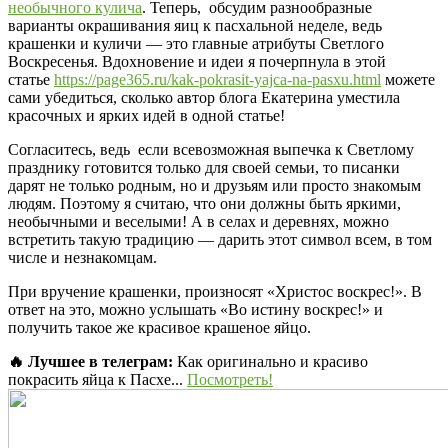
необычного кулича
. Теперь, обсудим разнообразные
варианты окрашивания яиц к пасхальной неделе, ведь
крашенки и куличи — это главные атрибуты Светлого
Воскресенья. Вдохновение и идеи я почерпнула в этой
статье
https://page365.ru/kak-pokrasit-yajca-na-pasxu.html
можете
сами убедиться, сколько автор блога Екатерина уместила
красочных и ярких идей в одной статье!
Согласитесь, ведь если всевозможная выпечка к Светлому
празднику готовится только для своей семьи, то писанки
дарят не только родным, но и друзьям или просто знакомым
людям. Поэтому я считаю, что они должны быть яркими,
необычными и веселыми! А в селах и деревнях, можно
встретить такую традицию — дарить этот символ всем, в том
числе и незнакомцам.
При вручение крашенки, произносят «Христос воскрес!». В
ответ на это, можно услышать «Во истину воскрес!» и
получить такое же красивое крашеное яйцо.
🔥 Лучшее в телеграм:
Как оригинально и красиво
покрасить яйца к Пасхе...
Посмотреть!