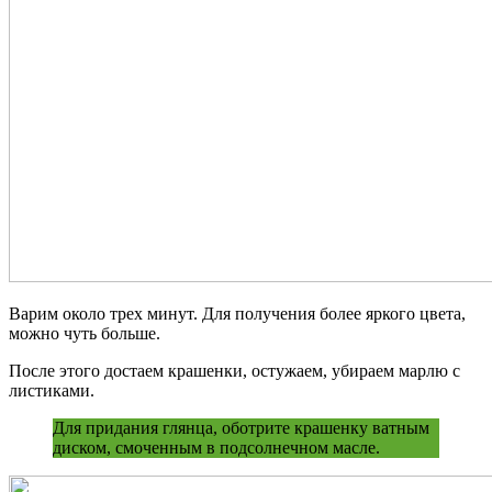
Варим около трех минут. Для получения более яркого цвета,
можно чуть больше.
После этого достаем крашенки, остужаем, убираем марлю с
листиками.
Для придания глянца, оботрите крашенку ватным
диском, смоченным в подсолнечном масле.