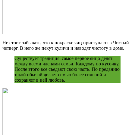
Не стоит забывать, что к покраске яиц приступают в Чистый
четверг. В него же пекут куличи и наводят чистоту в доме.
Существует традиция: самое первое яйцо делят
между всеми членами семьи. Каждому по кусочку.
После этого все съедают свою часть. По преданию
такой обычай делает семью более сильной и
сохраняет в ней любовь.