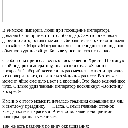
В Римской империи, люди при посещение императора
должны были принести что-либо в дар. Зажиточные люди
дарили золото, остальные же выбирали из того, что они имели
в хозяйстве. Мария Магдалина смогла преподнести в подарок
обычное куриное яйцо. Больше у нее ничего не нашлось.
С собой она принесла весть о воскрешение Христа. Протянув
свой подарок императору, она воскликнула «Христос
воскрес!». Тиберий всего лишь рассмеялся в ответ и произнес,
что поверит в это, если только яйцо покраснеет. В этот же
момент, яйцо сменило цвет на красный. Это было величайшее
чудо. Сильно удивленный император воскликнул «Воистину
воскрес!»
Именно с этого момента началась традиция окрашивания яиц
к светлому празднику — Пасха. Самый главный оттенок
всегда является красный. А вот остальные тона цветной
палитры пришли уже позже.
Так же есть различия по виду окрашивания: