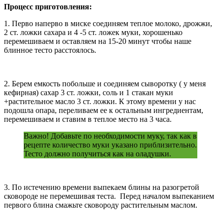
Процесс приготовления:
1. Перво наперво в миске соединяем теплое молоко, дрожжи,
2 ст. ложки сахара и 4 -5 ст. ложек муки, хорошенько
перемешиваем и оставляем на 15-20 минут чтобы наше
блинное тесто расстоялось.
2. Берем емкость побольше и соединяем сыворотку ( у меня
кефирная) сахар 3 ст. ложки, соль и 1 стакан муки
+растительное масло 3 ст. ложки. К этому времени у нас
подошла опара, переливаем ее к остальным ингредиентам,
перемешиваем и ставим в теплое место на 3 часа.
Важно! Добавьте по необходимости муку, так как в
рецепте количество муки указано приблизительно.
Тесто должно получиться как на оладушки.
3. По истечению времени выпекаем блины на разогретой
сковороде не перемешивая теста. Перед началом выпеканием
первого блина смажьте сковороду растительным маслом.