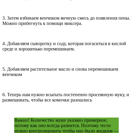
3. Затем взбиваем венчиком яичную смесь до появления пены.
Можно прибегнуть к помощи миксера.
4. Добавляем сыворотку и соду, которая погаситься в кислой
среде и хорошенько перемешиваем.
5. Добавляем растительное масло и снова перемешиваем
венчиком
6. Теперь нам нужно всыпать постепенно просеянную муку, и
размешивать, чтобы все комочки разошлись
Важно! Количество муки указано примерное,
потому как оно всегда разнится. Поэтому тесто
нужно контролировать чтобы оно было жидким —