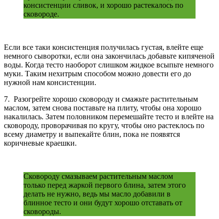
консистенции сливок, и хорошо растекалось по
сковороде.
Если все таки консистенция получилась густая, влейте еще
немного сыворотки, если она закончилась добавьте кипяченой
воды. Когда тесто наоборот слишком жидкое всыпьте немного
муки. Таким нехитрым способом можно довести его до
нужной нам консистенции.
7. Разогрейте хорошо сковороду и смажьте растительным
маслом, затем снова поставьте на плиту, чтобы она хорошо
накалилась. Затем половником перемешайте тесто и влейте на
сковороду, проворачивая по кругу, чтобы оно растеклось по
всему диаметру и выпекайте блин, пока не появятся
коричневые краешки.
Сковороду смазываем растительным маслом
только перед жаркой первого блина, затем этого
делать не нужно, ведь мы масло добавили в
блинное тесто и они будут хорошо отставать от
сковороды.