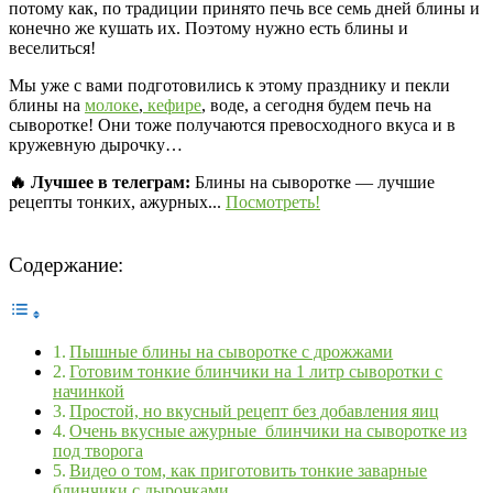
потому как, по традиции принято печь все семь дней блины и
конечно же кушать их. Поэтому нужно есть блины и
веселиться!
Мы уже с вами подготовились к этому празднику и пекли
блины на
молоке
,
кефире
, воде, а сегодня будем печь на
сыворотке! Они тоже получаются превосходного вкуса и в
кружевную дырочку…
🔥 Лучшее в телеграм:
Блины на сыворотке — лучшие
рецепты тонких, ажурных...
Посмотреть!
Содержание:
Пышные блины на сыворотке с дрожжами
Готовим тонкие блинчики на 1 литр сыворотки с
начинкой
Простой, но вкусный рецепт без добавления яиц
Очень вкусные ажурные блинчики на сыворотке из
под творога
Видео о том, как приготовить тонкие заварные
блинчики с дырочками