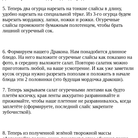
5. Теперь два огурца нарезать на тонкие слайсы в длину,
удобно нарезать на специальной тёрке. Из 3-го огурца будем
вырезать мордашку, лапки, ножки и рожки. Огуречные
слайсы промокните бумажным полотенцем, чтобы брать
лишний огуречный сок.
6. Формируем нашего Дракона. Нам понадобится длинное
блюдо. На него выложите огуречные слайсы как показано на
фото, в середину выложите салат. Повторю салатик можно
приготовить любой, на ваше усмотрение. И как уже заметили
кусок огурца нужно разрезать пополам и положить в начале
блюда эти 2 половинки (это будущая мордочка дракоши).
7. Теперь закрываем салат огуречными лентами как будто
плетём косичку, края ленты аккуратно разравнивайте и
прижимайте, чтобы наше плетение не разравнивалось, когда
заплетёте (сформируете, последний слайс закрепите
зубочисткой).
8. Теперь из полученной зелёной творожной массы