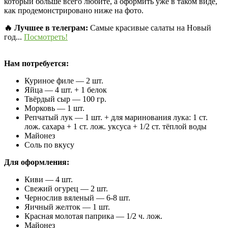
который больше всего любите, а оформить уже в таком виде,
как продемонстрировано ниже на фото.
🔥 Лучшее в телеграм:
Самые красивые салаты на Новый
год...
Посмотреть!
Нам потребуется:
Куриное филе — 2 шт.
Яйца — 4 шт. + 1 белок
Твёрдый сыр — 100 гр.
Морковь — 1 шт.
Репчатый лук — 1 шт. + для маринования лука: 1 ст.
лож. сахара + 1 ст. лож. уксуса + 1/2 ст. тёплой воды
Майонез
Соль по вкусу
Для оформления:
Киви — 4 шт.
Свежий огурец — 2 шт.
Чернослив вяленый — 6-8 шт.
Яичный желток — 1 шт.
Красная молотая паприка — 1/2 ч. лож.
Майонез