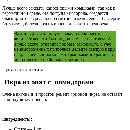
Лучше всего закрыть капроновыми крышками, так как в
герметичной среде, без доступа кислорода, создается
благоприятная среда для развития возбудителя — бактерии —
ботулизма, болезнь очень опасна для жизни человека.
Важно! Делайте икру на зиму в небольших
количествах, чтобы она долго у вас не стояла. А
лучше всего, отварите грибы и заморозьте, а уже
из замороженных грибочков делайте свежую икру,
накрывайте капроновыми крышками и храните в
холодильнике не больше 3 месяцев.
Приятного аппетита!
Икра из опят с помидорами
Очень вкусный и простой рецепт грибной икры, не оставит
равнодушным никого.
Ингредиенты:
Опята — 1 кг