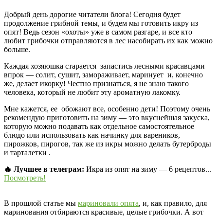
Добрый день дорогие читатели блога! Сегодня будет
продолжение грибной темы, и будем мы готовить икру из
опят! Ведь сезон «охоты» уже в самом разгаре, и все кто
любит грибочки отправляются в лес насобирать их как можно
больше.
Каждая хозяюшка старается запастись лесными красавцами
впрок — солит, сушит, замораживает, маринует и, конечно
же, делает икорку! Честно признаться, я не знаю такого
человека, который не любит эту ароматную лакомку.
Мне кажется, ее обожают все, особенно дети! Поэтому очень
рекомендую приготовить на зиму — это вкуснейшая закуска,
которую можно подавать как отдельное самостоятельное
блюдо или использовать как начинку для вареников,
пирожков, пирогов, так же из икры можно делать бутерброды
и тарталетки .
🔥 Лучшее в телеграм:
Икра из опят на зиму — 6 рецептов...
Посмотреть!
В прошлой статье мы
мариновали опята
, и, как правило, для
маринования отбираются красивые, целые грибочки. А вот