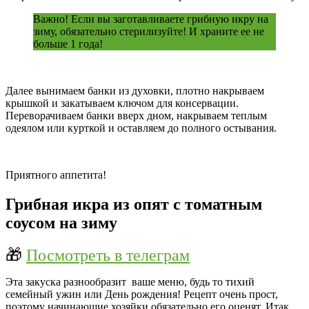
Важно! Если вы заготавливаете грибную икру на
зиму, обязательно стерилизуйте! И храните ее не
больше 1 года!
Далее вынимаем банки из духовки, плотно накрываем
крышкой и закатываем ключом для консервации.
Переворачиваем банки вверх дном, накрываем теплым
одеялом или курткой и оставляем до полного остывания.
Приятного аппетита!
Грибная икра из опят с томатным
соусом на зиму
🎁
Посмотреть в телеграм
Эта закуска разнообразит ваше меню, будь то тихий
семейный ужин или День рождения! Рецепт очень прост,
поэтому начинающие хозяйки обязательно его оценят. Итак,