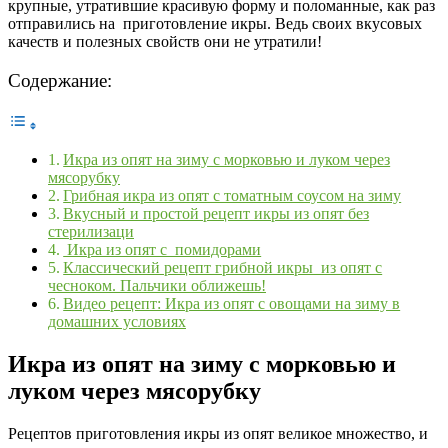
крупные, утратившие красивую форму и поломанные, как раз
отправились на приготовление икры. Ведь своих вкусовых
качеств и полезных свойств они не утратили!
Содержание:
Икра из опят на зиму с морковью и луком через
мясорубку
Грибная икра из опят с томатным соусом на зиму
Вкусный и простой рецепт икры из опят без
стерилизаци
Икра из опят с помидорами
Классический рецепт грибной икры из опят с
чесноком. Пальчики оближешь!
Видео рецепт: Икра из опят с овощами на зиму в
домашних условиях
Икра из опят на зиму с морковью и
луком через мясорубку
Рецептов приготовления икры из опят великое множество, и